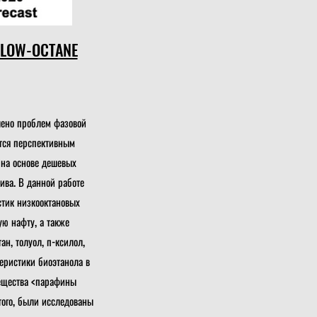
 LOW-OCTANE
шено проблем фазовой
ется перспективным
 на основе дешевых
ива. В данной работе
стик низкооктановых
ю нафту, а также
н, толуол, п-ксилол,
теристики биоэтанола в
ещества <парафины
того, были исследованы