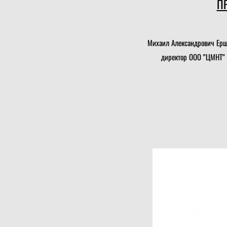
П
Михаил Александрович Ершо
директор ООО "ЦМНТ" п