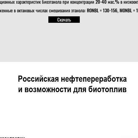
ционных характеристик биоэтанола при концентрации 20-40 мас.% в низкоок
женные в октановых числах смешивания этанола: RONBL = 130-156, MONBL = 
Скачать