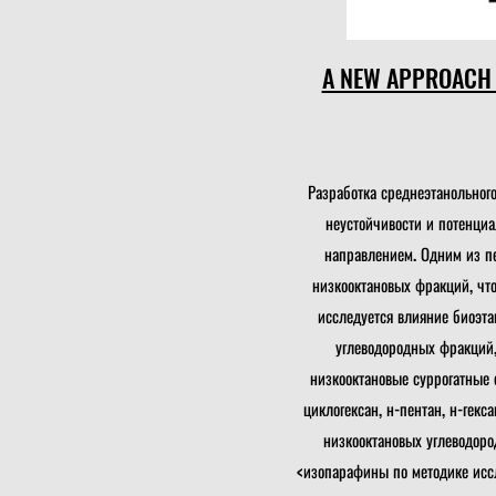
A NEW APPROACH 
Разработка среднеэтанольног
неустойчивости и потенци
направлением. Одним из пе
низкооктановых фракций, что
исследуется влияние биоэт
углеводородных фракций
низкооктановые суррогатные 
циклогексан, н-пентан, н-гекс
низкооктановых углеводор
<изопарафины по методике иссл