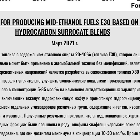
FOR PRODUCING MID-ETHANOL FUELS E30 BASED ON
HYDROCARBON SURROGATE BLENDS
Март 2021 г.
о топлива с содержанием этилового спирта 20-40% (топливо Е30), которое ли
ально может быть применено в автомобильной технике без модификаций, явля
рспективных направлений является разработка высокооктанового топлива Х30
 позволит значительно улучшить экономические показатели производства топл
анола в концентрации 5-85 мас.% на изменение антидетонационных характери
, включающих тяжелую гидрокрекинговую нафту и прямогонную гидроочищенну
смеси отдельных углеводородов различных групп, содержащие н-гептан, изоокта
ан и изооктен. Полученные результаты показали, что антидетонационные харак
одных фракциях были повышены в ряду: олефины <нафтены <ароматические в
едования, где они достигали максимума в концентрации 10-30 мас.%. Кроме 