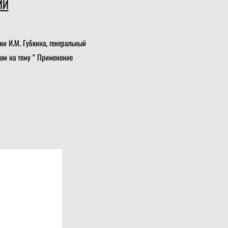
ИИ
ни И.М. Губкина, генеральный
дом на тему " Применение