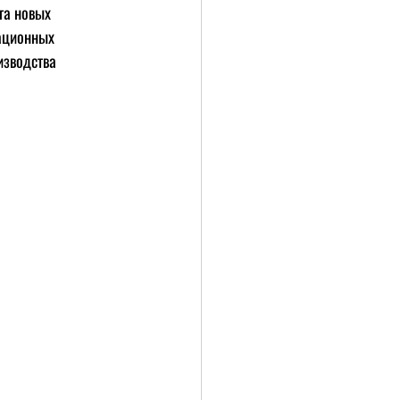
га новых 
ационных 
изводства 