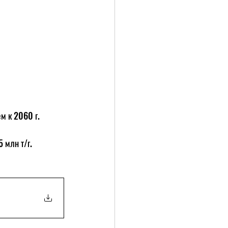
м к 2060 г.
 млн т/г.