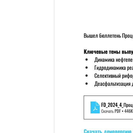
Вышел бюллетень Проц
Ключевые темы выпу
Динамика нефтепе
Гидродинамика реа
Селективный рифор
Деасфальтизация д
FD_2024_4_Проц
Скачать PDF • 446
Скачать демоверсию