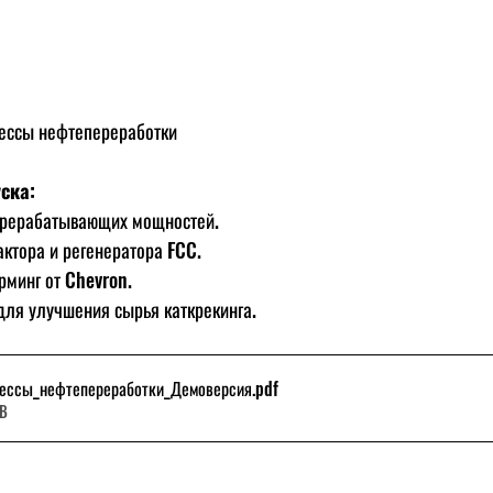
ессы нефтепереработки
ска:
рерабатывающих мощностей.
ктора и регенератора FCC.
минг от Chevron.
ля улучшения сырья каткрекинга.
ессы_нефтепереработки_Демоверсия
.pdf
KB