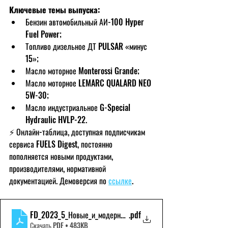
Ключевые темы выпуска:
Бензин автомобильный АИ-100 Hyper 
Fuel Power;
Топливо дизельное ДТ PULSAR «минус 
15»;
Масло моторное Monterossi Grande;
Масло моторное LEMARC QUALARD NEO 
5W-30;
Масло индустриальное G-Special 
Hydraulic HVLP-22.
⚡️ Онлайн-таблица, доступная подписчикам 
сервиса FUELS Digest, постоянно 
пополняется новыми продуктами, 
производителями, нормативной 
документацией. Демоверсия по 
ссылке
.
FD_2023_5_Новые_и_модернизированные_нефтепродукты_Дем
.pdf
Скачать PDF • 483KB