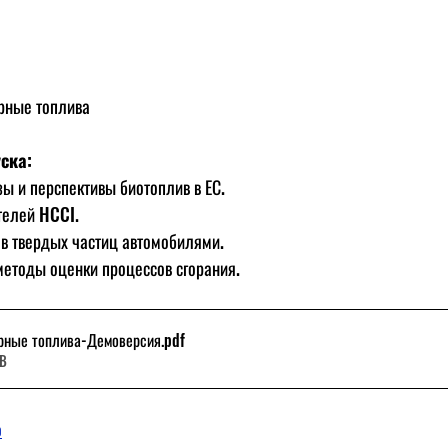
рные топлива
ска:
зы и перспективы биотоплив в ЕС.
телей HCCI.
в твердых частиц автомобилями.
етоды оценки процессов сгорания.
рные топлива-Демоверсия
.pdf
KB
ю